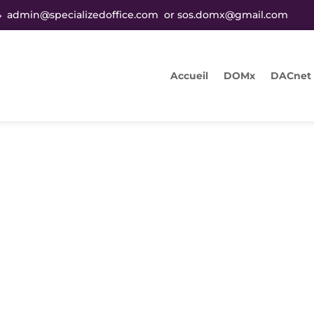
4
admin@specializedoffice.com
or
sos.domx@gmail.com
Accueil
DOMx
DACnet