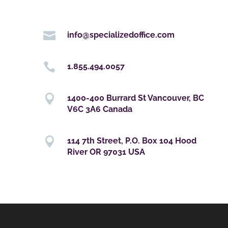

info@specializedoffice.com

1.855.494.0057

1400-400 Burrard St Vancouver, BC
V6C 3A6 Canada

114 7th Street, P.O. Box 104 Hood
River OR 97031 USA